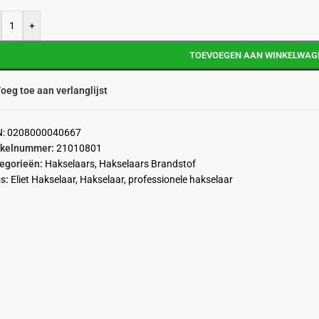
+
TOEVOEGEN AAN WINKELWAG
oeg toe aan verlanglijst
N:
0208000040667
ikelnummer:
21010801
egorieën:
Hakselaars
,
Hakselaars Brandstof
s:
Eliet Hakselaar
,
Hakselaar
,
professionele hakselaar