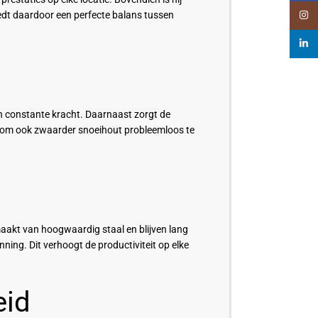
edt daardoor een perfecte balans tussen
Insta
linked
n constante kracht. Daarnaast zorgt de
el om ook zwaarder snoeihout probleemloos te
aakt van hoogwaardig staal en blijven lang
ning. Dit verhoogt de productiviteit op elke
eid