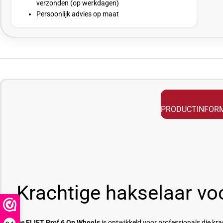
verzonden (op werkdagen)
Persoonlijk advies op maat
PRODUCTINFORM
Krachtige hakselaar voo
De
ELIET Prof 6 On Wheels
is ontwikkeld voor professionals die krac