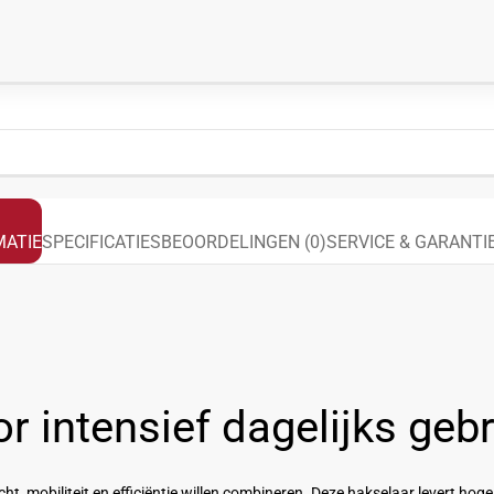
ATIE
SPECIFICATIES
BEOORDELINGEN (0)
SERVICE & GARANTI
r intensief dagelijks geb
ht, mobiliteit en efficiëntie willen combineren. Deze hakselaar levert hoge 