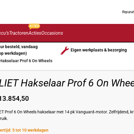
Reparat
ACTIES!
cu’s
Tractoren
Acties
Occasions
uur besteld, vandaag
Eigen werkplaats & bezorging
op werkdagen)
Hakselaar Prof 6 On Wheels
LIET Hakselaar Prof 6 On Whee
13.854,50
ET Prof 6 On Wheels hakselaar met 14 pk Vanguard‑motor. Zelfrijdend, kra
ruik.
ertijd: 5 tot 10 werkdagen