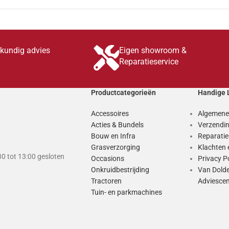
skundig advies
Eigen showroom &
Reparatieservice
Productcategorieën
Handige 
Accessoires
Algemene
Acties & Bundels
Verzendin
Bouw en Infra
Reparati
Grasverzorging
Klachten 
0 tot 13:00 gesloten
Occasions
Privacy P
Onkruidbestrijding
Van Dold
Tractoren
Adviesce
Tuin- en parkmachines