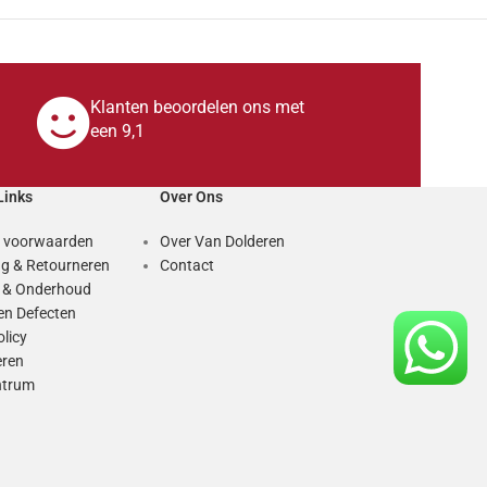
Klanten beoordelen ons met
een 9,1
Links
Over Ons
 voorwaarden
Over Van Dolderen
g & Retourneren
Contact
e & Onderhoud
en Defecten
olicy
eren
ntrum