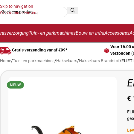
Skip to navigation
Skip to main content
rasverzorging
Tuin- en parkmachines
Bouw en Infra
Accessoires
Ac
Voor 16.00 
Gratis verzending vanaf €99*
verzonden (
Home
/
Tuin- en parkmachines
/
Hakselaars
/
Hakselaars Brandstof
/
ELIET 
E
NIEUW
€
ELI
geb
Lev