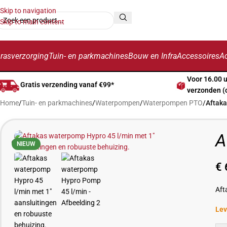
Skip to navigation
Skip to main content
rasverzorging
Tuin- en parkmachines
Bouw en Infra
Accessoires
Ac
Voor 16.00 
Gratis verzending vanaf €99*
verzonden (
Home
/
Tuin- en parkmachines
/
Waterpompen
/
Waterpompen PTO
/
Aftak
A
NIEUW
€
Aft
Lev