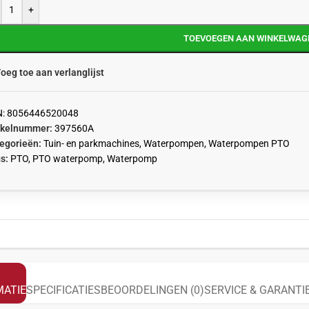
+
TOEVOEGEN AAN WINKELWAG
oeg toe aan verlanglijst
N:
8056446520048
ikelnummer:
397560A
egorieën:
Tuin- en parkmachines
,
Waterpompen
,
Waterpompen PTO
s:
PTO
,
PTO waterpomp
,
Waterpomp
ATIE
SPECIFICATIES
BEOORDELINGEN (0)
SERVICE & GARANTI