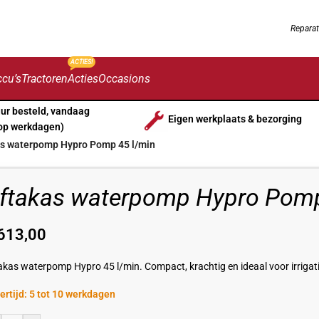
Reparat
ACTIES!
cu’s
Tractoren
Acties
Occasions
uur besteld, vandaag
Eigen werkplaats & bezorging
op werkdagen)
as waterpomp Hypro Pomp 45 l/min
ftakas waterpomp Hypro Pomp
613,00
akas waterpomp Hypro 45 l/min. Compact, krachtig en ideaal voor irriga
ertijd: 5 tot 10 werkdagen