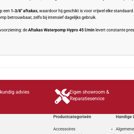
op een
1‑3/8″ aftakas
, waardoor hij geschikt is voor vrijwel elke standaar
omp betrouwbaar, zelfs bij intensief dagelijks gebruik.
voorziening: de
Aftakas Waterpomp Hypro 45 l/min
levert constante prest
skundig advies
Eigen showroom &
Reparatieservice
Productcategorieën
Handige 
Accessoires
Algemene