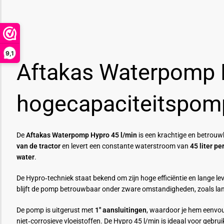
9,1
Aftakas Waterpomp 
hogecapaciteitspom
De
Aftakas Waterpomp Hypro 45 l/min
is een krachtige en betrou
van de tractor
en levert een constante waterstroom van
45 liter pe
water
.
De Hypro‑techniek staat bekend om zijn hoge efficiëntie en lange le
blijft de pomp betrouwbaar onder zware omstandigheden, zoals la
De pomp is uitgerust met
1″ aansluitingen
, waardoor je hem eenvou
niet‑corrosieve vloeistoffen. De Hypro 45 l/min is ideaal voor geb