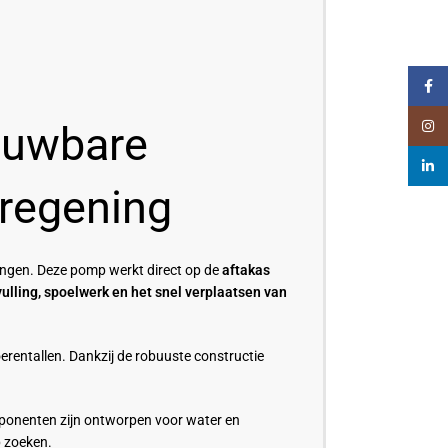
Faceb
ouwbare
Insta
linked
regening
ngen. Deze pomp werkt direct op de
aftakas
vulling, spoelwerk en het snel verplaatsen van
oerentallen. Dankzij de robuuste constructie
mponenten zijn ontworpen voor water en
p zoeken.