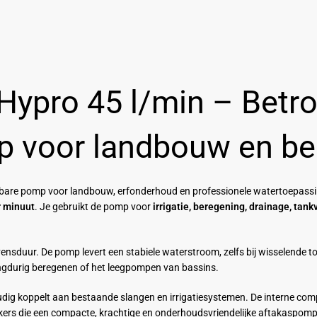
Hypro 45 l/min – Betr
p voor landbouw en be
wbare pomp voor landbouw, erfonderhoud en professionele watertoepassi
r minuut
. Je gebruikt de pomp voor
irrigatie, beregening, drainage, tank
vensduur. De pomp levert een stabiele waterstroom, zelfs bij wisselende t
ngdurig beregenen of het leegpompen van bassins.
dig koppelt aan bestaande slangen en irrigatiesystemen. De interne co
ruikers die een compacte, krachtige en onderhoudsvriendelijke aftakaspom