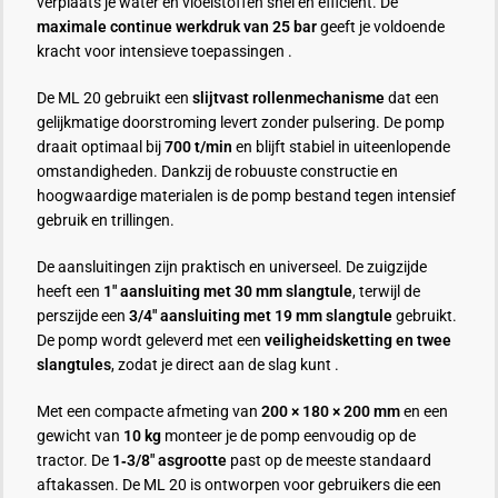
verplaats je water en vloeistoffen snel en efficiënt. De
maximale continue werkdruk van 25 bar
geeft je voldoende
kracht voor intensieve toepassingen .
De ML 20 gebruikt een
slijtvast rollenmechanisme
dat een
gelijkmatige doorstroming levert zonder pulsering. De pomp
draait optimaal bij
700 t/min
en blijft stabiel in uiteenlopende
omstandigheden. Dankzij de robuuste constructie en
hoogwaardige materialen is de pomp bestand tegen intensief
gebruik en trillingen.
De aansluitingen zijn praktisch en universeel. De zuigzijde
heeft een
1″ aansluiting met 30 mm slangtule
, terwijl de
perszijde een
3/4″ aansluiting met 19 mm slangtule
gebruikt.
De pomp wordt geleverd met een
veiligheidsketting en twee
slangtules
, zodat je direct aan de slag kunt .
Met een compacte afmeting van
200 × 180 × 200 mm
en een
gewicht van
10 kg
monteer je de pomp eenvoudig op de
tractor. De
1‑3/8″ asgrootte
past op de meeste standaard
aftakassen. De ML 20 is ontworpen voor gebruikers die een